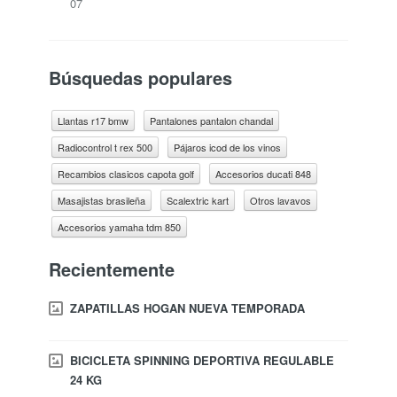
07
Búsquedas populares
Llantas r17 bmw
Pantalones pantalon chandal
Radiocontrol t rex 500
Pájaros icod de los vinos
Recambios clasicos capota golf
Accesorios ducati 848
Masajistas brasileña
Scalextric kart
Otros lavavos
Accesorios yamaha tdm 850
Recientemente
ZAPATILLAS HOGAN NUEVA TEMPORADA
BICICLETA SPINNING DEPORTIVA REGULABLE
24 KG