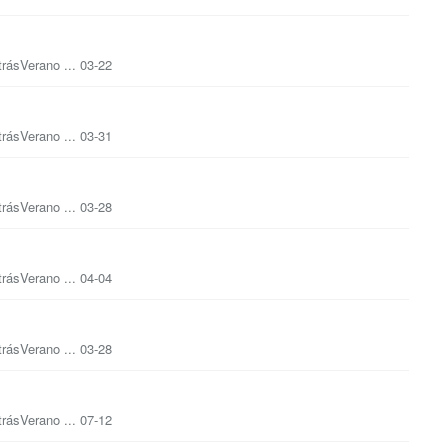
trásVerano ... 03-22
trásVerano ... 03-31
trásVerano ... 03-28
trásVerano ... 04-04
trásVerano ... 03-28
trásVerano ... 07-12