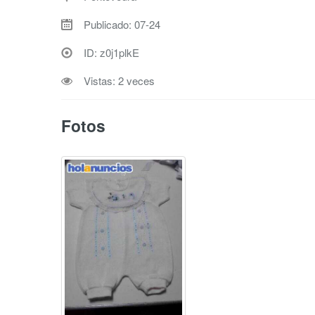
Publicado: 07-24
ID: z0j1plkE
Vistas: 2 veces
Fotos